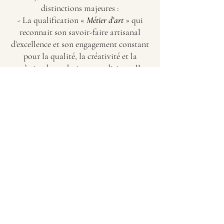
distinctions majeures :
- La qualification «
Métier d’art
» qui
reconnait son savoir-faire artisanal
d’excellence et son engagement constant
pour la qualité, la créativité et la
maîtrise des techniques traditionnelles
comme contemporaines.
- La qualification «
Qualibat
» gage de
fiabilité, de compétence et de
conformité aux exigences
professionnelles du secteur.
NOUS CONTACTER
+33 6 67 36 52 78